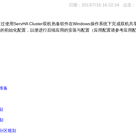
日期：2013/7/16 16:22:24 点击：
ServHA Cluster
Windows
通过使用
双机热备软件在
操作系统下完成双机共
备的初始化配置，以便进行后续应用的安装与配置（应用配置请参考应用
准备
划
划
分区规划