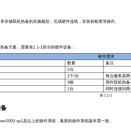
共享存储双机热备的实施规划，完成硬件连线，安装前检查等操作。
1.1-1
机热备方案，需要表
所示的硬件设备：
硬件需求
数量
备注
2
台
2
/
个
台
每台服务器两
3
根
用作双机热备
1
台
同时连接到两
表
1.1-1
准备
ver2003 sp1
及以上的操作系统，集群的操作系统版本需一致。