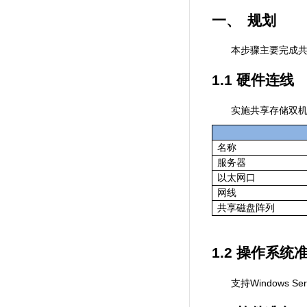
一、
规划
本步骤主要完成
1.1
硬件连线
实施共享存储双
名称
服务器
以太网口
网线
共享磁盘阵列
1.2
操作系统
Windows Ser
支持