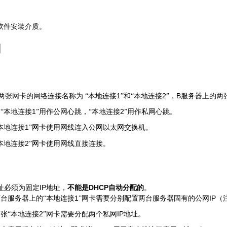
软件安装介质。
划
1
2
B
两张网卡的网络连接名称为
“本地连接
”和“本地连接
”，
服务器上的两
1
2
“本地连接
”用作公网心跳，“本地连接
”用作私网心跳。
1
本地连接
”网卡使用网线连入公网以太网交换机。
2
本地连接
”网卡使用网线直接连接。
IP
DHCP
址必须为固定
地址，
不能是
自动分配的
。
1
IP
台服务器上的“本地连接
”网卡需要分别配置两台服务器固有的公网
（
2
IP
张“本地连接
”网卡需要分配两个私网
地址。