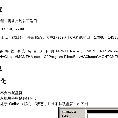
置
过程中需要用到以下端口：
17969
7700
、
、
17969
TCP
17968
1433
器上以下端口处于开放状态，其中
为
通信端口，
、
MCNTHA.exe
MCNTCNFSVR.ex
要将软件安装目录下的
、
vHACluster\MCNTHA.exe
C:\Program Files\ServHACluster\MCNTCNF
、
盘
始化
后不要分配盘符；
储双机热备中是必须的；
Online
处于“
（联机）”状态，并且不挂载盘符，如下图：