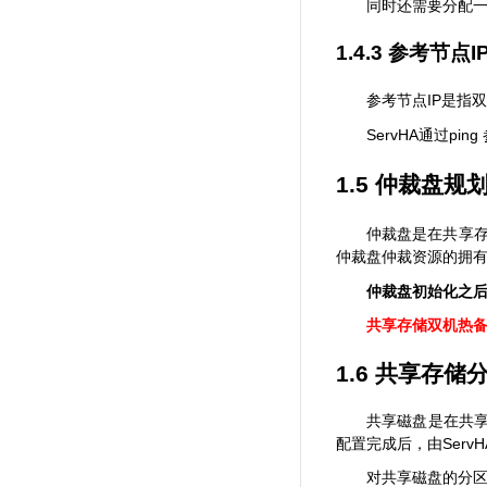
同时还需要分配
1.4.3
参考节点
I
IP
参考节点
是指双
ServHA
ping
通过
1.5
仲裁盘规
仲裁盘是在共享
仲裁盘仲裁资源的拥
仲裁盘初始化之
共享存储双机热
1.6
共享存储
共享磁盘是在共
ServH
配置完成后，由
对共享磁盘的分