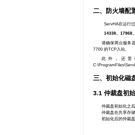
二、
防火墙配
ServHA
在运行
14338
17968
、
请确保两台服务
7700
TCP
的
入站。
此外，还需
C:\ProgramFiles\Ser
三、
初始化磁
3.1
仲裁盘初
仲裁盘初始化之
仲裁盘在共享存
初始化后的仲裁盘