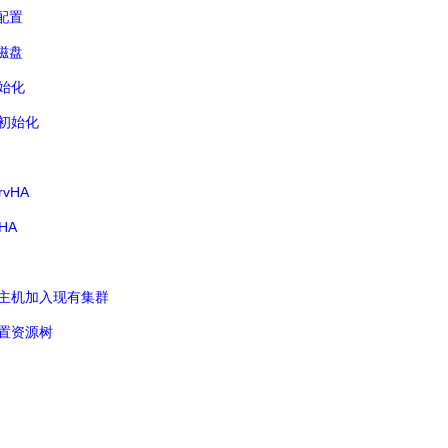
配置
磁盘
始化
初始化
rvHA
vHA
主机加入现有集群
置资源树