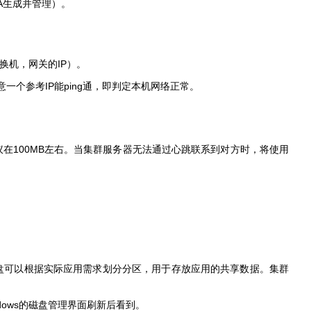
A
生成并管理）。
IP
换机，网关的
）。
IP
ping
意一个参考
能
通，即判定本机网络正常。
100MB
议在
左右。当集群服务器无法通过心跳联系到对方时，将使用
盘可以根据实际应用需求划分分区，用于存放应用的共享数据。集群
dows
的磁盘管理界面刷新后看到。