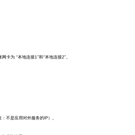
1
2
张网卡为
“本地连接
”和“本地连接
”。
IP
注：不是应用对外服务的
）。