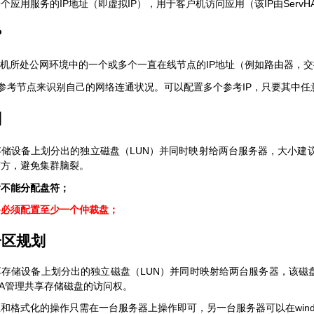
IP
IP
IP
ServH
一个应用服务的
地址（即虚拟
），用于客户机访问应用（该
由
P
IP
机所处公网环境中的一个或多个一直在线节点的
地址（例如路由器，交
IP
参考节点来识别自己的网络连通状况。可以配置多个参考
，只要其中任
划
LUN
存储设备上划分出的独立磁盘（
）并同时映射给两台服务器，大小建
有方，避免集群脑裂。
后不能分配盘符；
备必须配置至少一个仲裁盘；
分区规划
LUN
享存储设备上划分出的独立磁盘（
）并同时映射给两台服务器，该磁
A
管理共享存储磁盘的访问权。
win
区和格式化的操作只需在一台服务器上操作即可，另一台服务器可以在