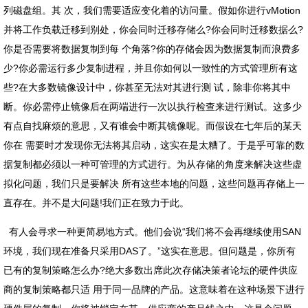
列磁盘组。其 次，我们需要适应变化着的访问量。假如你进行vMotion
并将工作负载迁移到别处，你会同时迁移存储么?你会同时迁移数据么?
你是否需要将数据复制到每 个角落?你的存储会因为数据复制而浪费多
少?你必需运行多少复制进程，并且你如何以一致性的方式管理所有这
些?在大多数镜像设计中，你甚至无法对其进行测 试，除非你将其中
断。你必需停止镜像后在两端进行一次以执行检查来进行测试。这多少
有点自找麻烦的意思，又有谁会中断其镜像呢。而假设在七年后的某天
你在 需要时才发现你无法将其启动，这实在是太糟了。于是乎可靠的数
据复制都必须以一种可管理的方式进行。为从存储的角度来解决这些虚
拟化问题，我们只是要解决 所有这些本地的问题，这些问题再存储上一
直存在。并不是大问题!我们正在致力于此。
有人会寻求一种更简易地方式。他们会说“我们将不会再继续使用SAN
环境，我们现在准备只采用DAS了。”这实在意思。但问题是，你所有
已有的复制策略怎么办?绝大多数出席此次存储决策者论坛的硬件供应
商的复制策略都只适 用于同一品牌的产品。这意味着在这种场景下进行