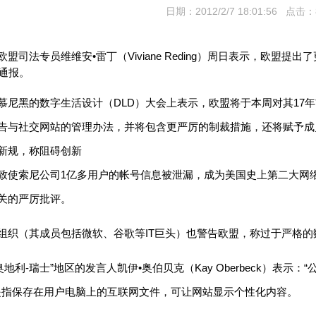
日期：2012/2/7 18:01:56 点击：
司法专员维维安•雷丁（Viviane Reding）周日表示，欧盟
界通报。
黑的数字生活设计（DLD）大会上表示，欧盟将于本周对其17年
告与社交网站的管理办法，并将包含更严厉的制裁措施，还将赋予成
规，称阻碍创新
索尼公司1亿多用户的帐号信息被泄漏，成为美国史上第二大网络
关的严厉批评。
（其成员包括微软、谷歌等IT巨头）也警告欧盟，称过于严格的数
利-瑞士”地区的发言人凯伊•奥伯贝克（Kay Oberbeck）表示：“
ies”是指保存在用户电脑上的互联网文件，可让网站显示个性化内容。