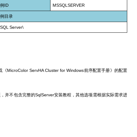
ID
MSSQLSERVER
实例
实例目录
 SQL Server\
MicroColor ServHA Cluster for Windows
或《
前序配置手册》的配置
SqlServer
项，并不包含完整的
安装教程，其他选项需根据实际需求进