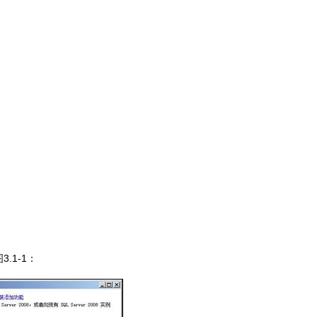
3.1-1
图
：