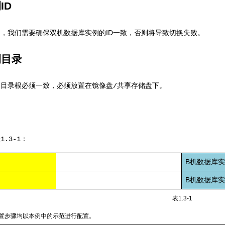
例
ID
ID
中，我们需要确保双机数据库实例的
一致，否则将导致切换失败。
例目录
例目录根必须一致，必须放置在镜像盘
/
共享存储盘下。
表
1.3-1
：
B
机数据库
B
机数据库
表
1.3-1
置步骤均以本例中的示范进行配置。