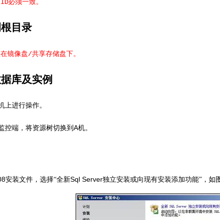
例
ID
必须一致。
例根目录
须在镜像盘
/
共享存储盘下。
数据库及实例
机上进行操作。
A
监控端，将资源树切换到
机。
08
Sql Server
安装文件，选择“全新
独立安装或向现有安装添加功能”，如