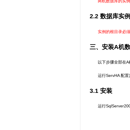
两机数据库的实
2.2
数据库实
实例的根目录必
三、安装
A
机
A
以下步骤全部在
ServHA
运行
配置
3.1
安装
SqlServer20
运行