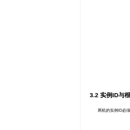
3.2
实例
ID
与
ID
两机的实例
必