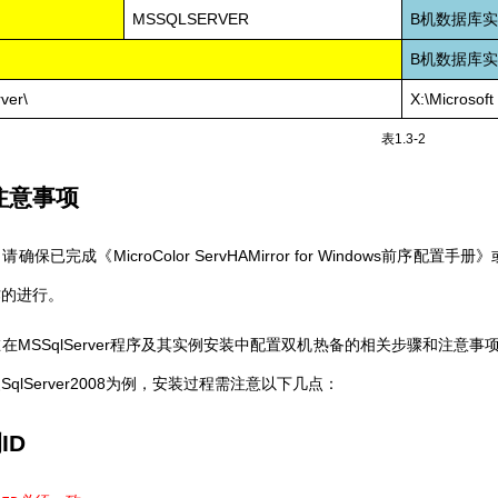
MSSQLSERVER
B
机数据库
B
机数据库
ver\
X:\Microsoft
表
1.3-2
注意事项
MicroColor ServHAMirror for Windows
，请确保已完成《
前序配置手册》
作的进行。
MSSqlServer
在在
程序及其实例安装中配置双机热备的相关步骤和注意事
SqlServer2008
装
为例，安装过程需注意以下几点：
例
ID